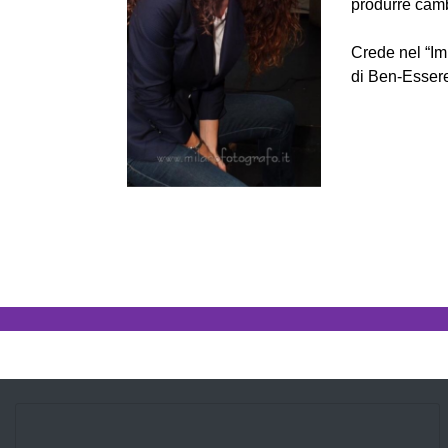
produrre cambi
Crede nel “Imp
di Ben-Esser