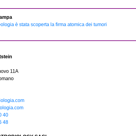
tampa
ologia è stata scoperta la firma atomica dei tumori
stein
uovo 11A
Comano
iologia.com
iologia.com
0 40
6 48