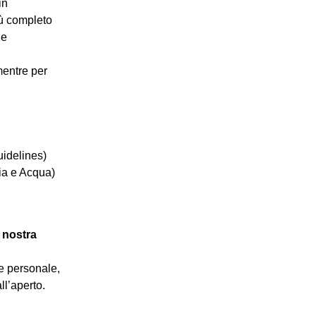
in
iù completo
 e
mentre per
uidelines)
ia e Acqua)
 nostra
e personale,
ll’aperto.