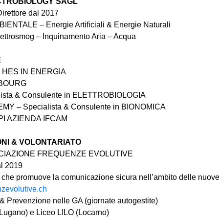
CTROBIOLOGY SAGL
irettore dal 2017
ENTALE – Energie Artificiali & Energie Naturali
lettrosmog – Inquinamento Aria – Acqua
E
HES IN ENERGIA
IBOURG
lista & Consulente in ELETTROBIOLOGIA
Y – Specialista & Consulente in BIONOMICA
I AZIENDA IFCAM
ONI & VOLONTARIATO
OCIAZIONE FREQUENZE EVOLUTIVE
al 2019
che promuove la comunicazione sicura nell’ambito delle nuove 
nzevolutive.ch
& Prevenzione nelle GA (giornate autogestite)
Lugano) e Liceo LILO (Locarno)