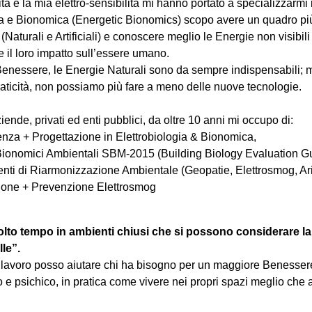
tà e la mia elettro-sensibilità mi hanno portato a specializzarmi 
ia e Bionomica (Energetic Bionomics) scopo avere un quadro p
(Naturali e Artificiali) e conoscere meglio le Energie non visibili
il loro impatto sull’essere umano.
 Benessere, le Energie Naturali sono da sempre indispensabili; 
raticità, non possiamo più fare a meno delle nuove tecnologie.
iende, privati ed enti pubblici, da oltre 10 anni mi occupo di:
nza + Progettazione in Elettrobiologia & Bionomica,
 Bionomici Ambientali SBM-2015 (Building Biology Evaluation G
enti di Riarmonizzazione Ambientale (Geopatie, Elettrosmog, Ar
one + Prevenzione Elettrosmog
to tempo in ambienti chiusi che si possono considerare la
le”.
 lavoro posso aiutare chi ha bisogno per un maggiore Benesser
o e psichico, in pratica come vivere nei propri spazi meglio che a