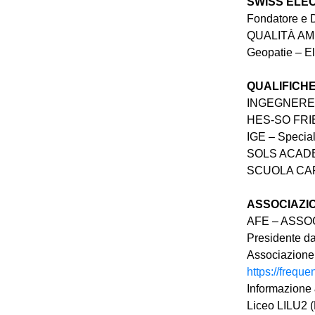
SWISS ELE
Fondatore e D
QUALITÀ AMBI
Geopatie – E
QUALIFICH
INGEGNERE 
HES-SO FR
IGE – Specia
SOLS ACADEM
SCUOLA CAP
ASSOCIAZI
AFE – ASS
Presidente d
Associazione 
https://freque
Informazione 
Liceo LILU2 (