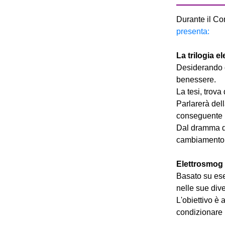
Durante il C
presenta:
La trilogia 
Desiderando di
benessere.
La tesi, trov
Parlarerà dell
conseguente i
Dal dramma d
cambiamento e
Elettrosmog
Basato su ese
nelle sue dive
L'obiettivo è
condizionare 