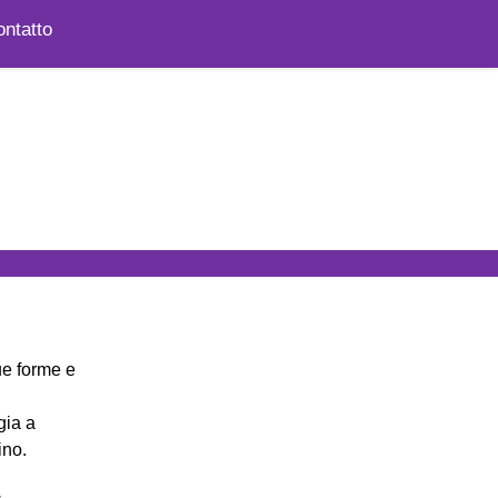
ntatto
ue forme e
gia a
ino.