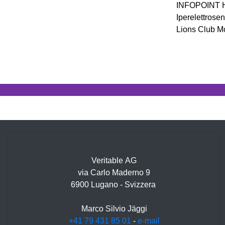
INFOPOINT HE
Iperelettrosen
Lions Club M
Veritable AG
via Carlo Maderno 9
6900 Lugano - Svizzera
Marco Silvio Jäggi
+41 79 431 85 01
-
e-mail