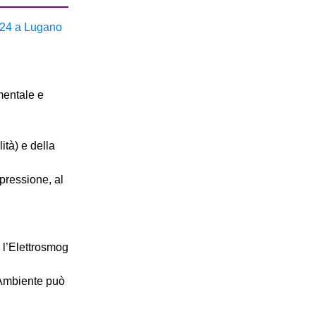
024 a Lugano
mentale e
ità) e della
pressione, al
 l’Elettrosmog
’Ambiente può