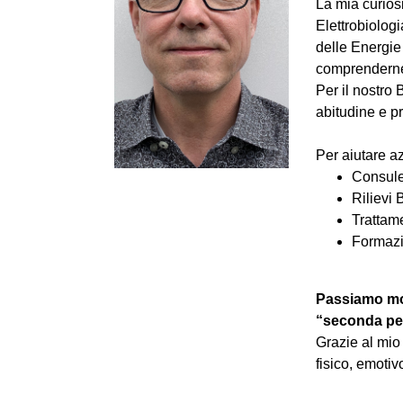
La mia curiosi
Elettrobiolog
delle Energie 
comprenderne 
Per il nostro
abitudine e p
Per aiutare az
Consule
Rilievi
Trattam
Formazi
Passiamo mol
“seconda pel
Grazie al mio
fisico, emotiv