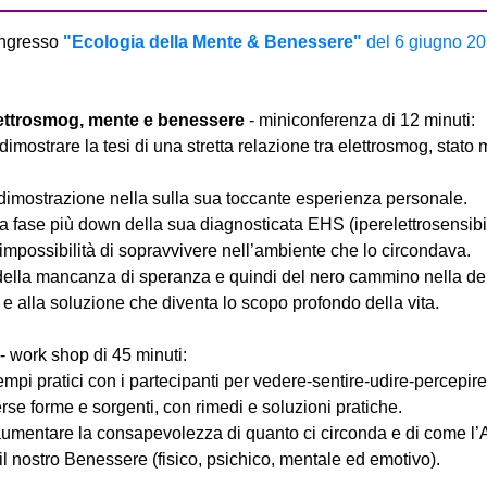
ongresso
"Ecologia della Mente & Benessere"
del 6 giugno 2
elettrosmog, mente e benessere
- miniconferenza di 12 minuti:
mostrare la tesi di una stretta relazione tra elettrosmog, stato 
a dimostrazione nella sulla sua toccante esperienza personale.
a fase più down della sua diagnosticata EHS (iperelettrosensibil
mpossibilità di sopravvivere nell’ambiente che lo circondava.
ella mancanza di speranza e quindi del nero cammino nella de
 alla soluzione che diventa lo scopo profondo della vita.
- work shop di 45 minuti:
mpi pratici con i partecipanti per vedere-sentire-udire-percepire
rse forme e sorgenti, con rimedi e soluzioni pratiche.
 aumentare la consapevolezza di quanto ci circonda e di come l
il nostro Benessere (fisico, psichico, mentale ed emotivo).